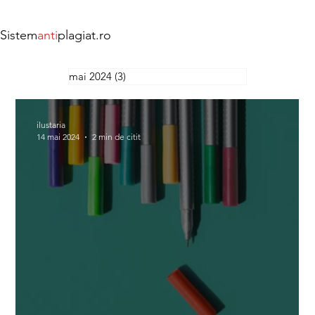
Sistem
anti
plagiat.ro
mai 2024
(3)
3 postări
ilustaria
14 mai 2024
2 min de citit