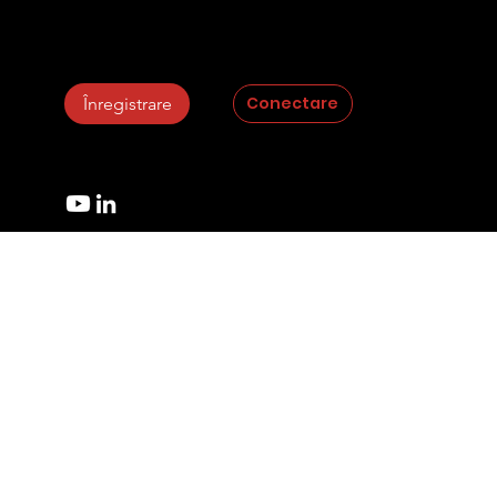
Plagiat.pl
StrikePlagiarism.com
Conectare
Înregistrare