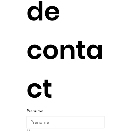
de 
conta
ct
Prenume
Nume