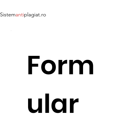
Sistem
anti
plagiat.ro
Form
ular 