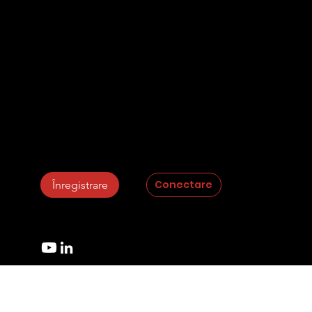
Întrebări frecvente
Politica de confidențialitate
Contact
Partenerii noștri
Plagiat.pl
StrikePlagiarism.com
Conectare
Înregistrare