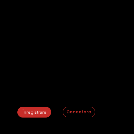
sistemanti
Întrebări frecvente
Politica de confidențialitate
Contact
Partenerii noștri
Plagiat.pl
StrikePlagiarism.com
Conectare
Înregistrare