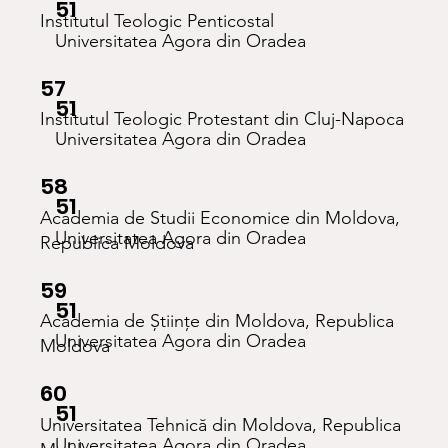
51
Institutul Teologic Penticostal
Universitatea Agora din Oradea
57
51
Institutul Teologic Protestant din Cluj-Napoca
Universitatea Agora din Oradea
58
51
Academia de Studii Economice din Moldova,
Universitatea Agora din Oradea
Republica Moldova
59
51
Academia de Științe din Moldova, Republica
Universitatea Agora din Oradea
Moldova
60
51
Universitatea Tehnică din Moldova, Republica
Universitatea Agora din Oradea