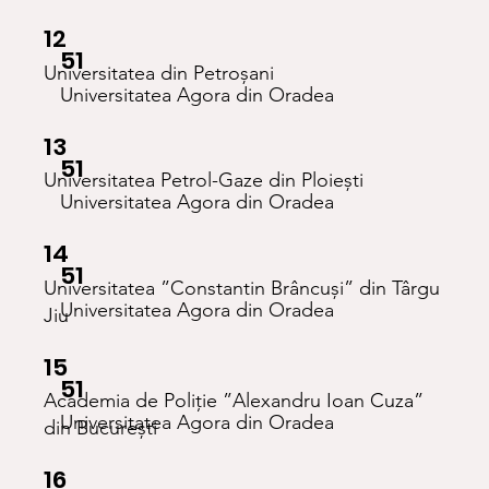
12
51
Universitatea din Petroșani
Universitatea Agora din Oradea
13
51
Universitatea Petrol-Gaze din Ploiești
Universitatea Agora din Oradea
14
51
Universitatea ”Constantin Brâncuși” din Târgu
Universitatea Agora din Oradea
Jiu
15
51
Academia de Poliție ”Alexandru Ioan Cuza”
Universitatea Agora din Oradea
din București
16