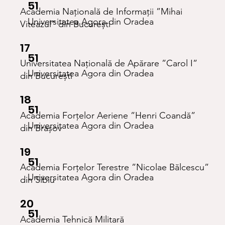
51
Academia Națională de Informații ”Mihai
Universitatea Agora din Oradea
Viteazul” din București
17
51
Universitatea Națională de Apărare ”Carol I”
Universitatea Agora din Oradea
din București
18
51
Academia Forțelor Aeriene ”Henri Coandă”
Universitatea Agora din Oradea
din Brașov
19
51
Academia Forțelor Terestre ”Nicolae Bălcescu”
Universitatea Agora din Oradea
din Sibiu
20
51
Academia Tehnică Militară