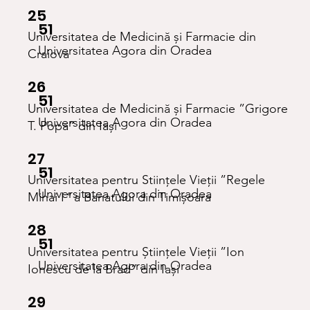
25
51
Universitatea de Medicină și Farmacie din
Universitatea Agora din Oradea
Craiova
26
51
Universitatea de Medicină și Farmacie ”Grigore
Universitatea Agora din Oradea
T. Popa” din Iași
27
51
Universitatea pentru Stiințele Vieții ”Regele
Universitatea Agora din Oradea
Mihai I
"
a Banatului din Timișoara
28
51
Universitatea pentru Științele Vieții ”Ion
Universitatea Agora din Oradea
Ionescu de la Brad” din Iași
29