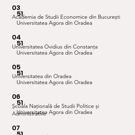
03
51
Academia de Studii Economice din București
Universitatea Agora din Oradea
04
51
Universitatea Ovidius din Constanța
Universitatea Agora din Oradea
05
51
Universitatea din Oradea
Universitatea Agora din Oradea
06
51
Școala Națională de Studii Politice și
Universitatea Agora din Oradea
Administrative
07
51