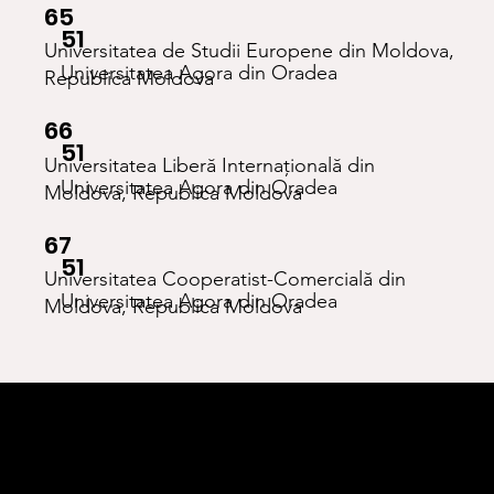
65
51
Universitatea de Studii Europene din Moldova,
Universitatea Agora din Oradea
Republica Moldova
66
51
Universitatea Liberă Internațională din
Universitatea Agora din Oradea
Moldova, Republica Moldova
67
51
Universitatea Cooperatist-Comercială din
Universitatea Agora din Oradea
Moldova, Republica Moldova