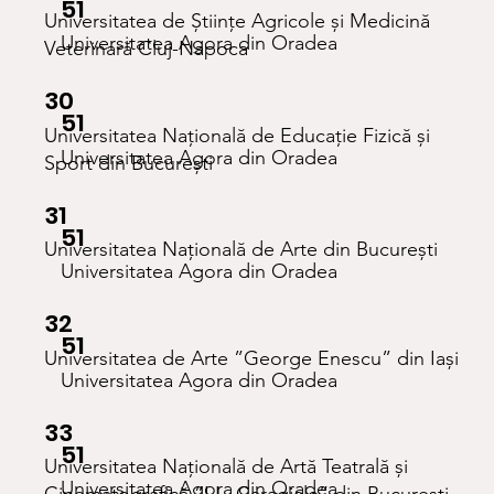
51
Universitatea de Științe Agricole și Medicină
Universitatea Agora din Oradea
Veterinară Cluj-Napoca
30
51
Universitatea Națională de Educație Fizică și
Universitatea Agora din Oradea
Sport din București
31
51
Universitatea Națională de Arte din București
Universitatea Agora din Oradea
32
51
Universitatea de Arte ”George Enescu” din Iași
Universitatea Agora din Oradea
33
51
Universitatea Națională de Artă Teatrală și
Universitatea Agora din Oradea