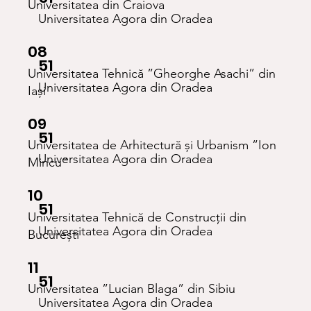
Universitatea din Craiova
Universitatea Agora din Oradea
08
51
Universitatea Tehnică ”Gheorghe Asachi” din
Universitatea Agora din Oradea
Iași
09
51
Universitatea de Arhitectură și Urbanism ”Ion
Universitatea Agora din Oradea
Mincu”
10
51
Universitatea Tehnică de Construcții din
Universitatea Agora din Oradea
București
11
51
Universitatea ”Lucian Blaga” din Sibiu
Universitatea Agora din Oradea