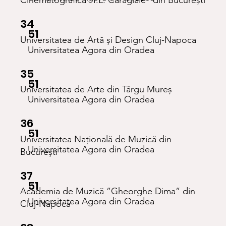
Cinematografică ”I.L. Caragiale” din București
34
51
Universitatea de Artă și Design Cluj-Napoca
Universitatea Agora din Oradea
35
51
Universitatea de Arte din Târgu Mureș
Universitatea Agora din Oradea
36
51
Universitatea Națională de Muzică din
Universitatea Agora din Oradea
București
37
51
Academia de Muzică ”Gheorghe Dima” din
Universitatea Agora din Oradea
Cluj-Napoca