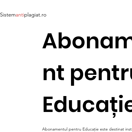
Sistem
anti
plagiat.ro
Abona
nt pent
Educați
Abonamentul pentru Educație este destinat instit