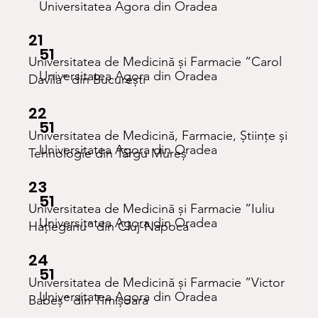
Universitatea Agora din Oradea
21
51
Universitatea de Medicină și Farmacie ”Carol
Universitatea Agora din Oradea
Davila” din București
22
51
Universitatea de Medicină, Farmacie, Științe și
Universitatea Agora din Oradea
Tehnologie din Târgu Mureș
23
51
Universitatea de Medicină și Farmacie ”Iuliu
Universitatea Agora din Oradea
Hațieganu” din Cluj-Napoca
24
51
Universitatea de Medicină și Farmacie ”Victor
Universitatea Agora din Oradea
Babeș” din Timișoara